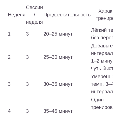
Сессии
Харак
Неделя
/
Продолжительность
тренир
неделя
Лёгкий т
1
3
20–25 минут
без пере
Добавьте
интервал
2
3
25–30 минут
1–2 мину
чуть быс
Умеренн
3
3
30–35 минут
темп, 3–
интерва
Один
трениро
4
3
35–45 минут