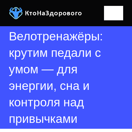
Skip
to
Toggle
content
Naviga
Велотренажёры:
Главная
крутим педали с
Физкультура
умом — для
Статьи о ФК
Спорт
энергии, сна и
Подвижные игры
Про спорт
Здоровье
Результат
контроля над
Гимнастика
Уроки спорта
Вредные привычки
поиска:
привычками
Фитнес
Красота