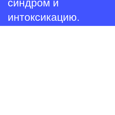
синдром и
Питание
интоксикацию.
Полезно знать
ПМП