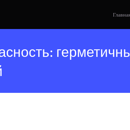
Главна
асность: герметичн
й