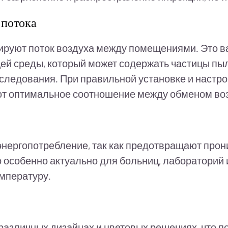
 потока
ируют поток воздуха между помещениями. Это ва
ей среды, который может содержать частицы пы
сследования. При правильной установке и настр
ют оптимальное соотношение между обменом воз
нергопотребление, так как предотвращают прони
особенно актуально для больниц, лабораторий и
мпературу.
азличных дизайнах и цветовых решениях, что по