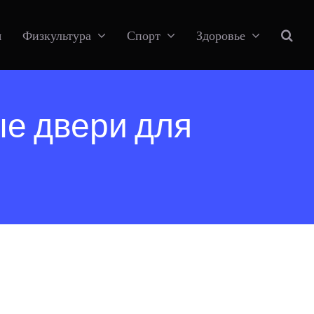
я
Физкультура
Спорт
Здоровье
ые двери для