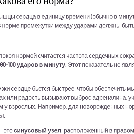
какова его норма?
шцы сердца в единицу времени (обычно в минуту
 В норме промежутки между ударами должны быт
 покоя нормой считается частота сердечных сокр
60-100 ударов в минуту
. Этот показатель не яв
узки сердце бьется быстрее, чтобы обеспечить 
рах или радость вызывают выброс адреналина, 
м у взрослых. Например, для новорожденных норм
ы.
— это
синусовый узел
, расположенный в правом