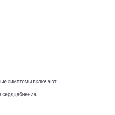
стые симптомы включают:
е сердцебиение.