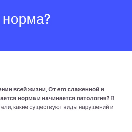
о норма?
нии всей жизни. От его слаженной и
вается норма и начинается патология?
В
атели, какие существуют виды нарушений и