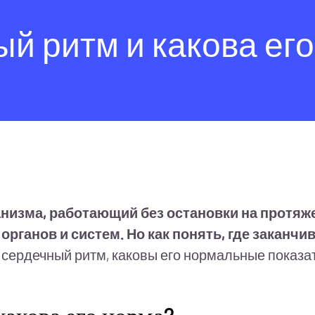
ый ритм и какова ег
анизма, работающий без остановки на протяже
рганов и систем. Но как понять, где заканчи
е сердечный ритм, каковы его нормальные показ