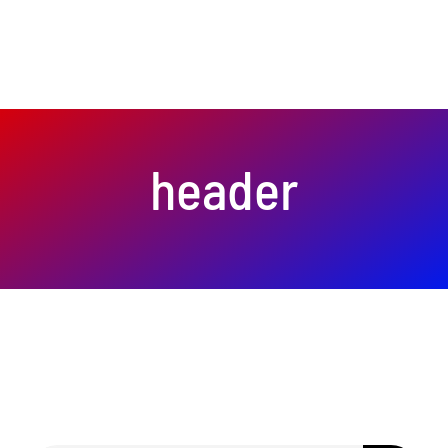
Питание
Полезно знать
ПМП
header