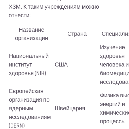
ХЗМ. К таким учреждениям можно
отнести:
Название
Страна
Специали
организации
Изучение
Национальный
здоровья
институт
США
человека и
здоровья (NIH)
биомедици
исследова
Европейская
Физика вы
организация по
энергий и
ядерным
Швейцария
химически
исследованиям
процессы
(CERN)