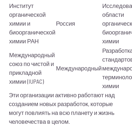
Институт
Исследова
органической
области
химии и
Россия
органическ
биоорганической
биооргани
химии РАН
химии
Разработк
Международный
стандартов
союз по чистой и
Международный
междунар
прикладной
терминоло
химии (IUPAC)
химии
Эти организации активно работают над
созданием новых разработок, которые
могут повлиять на всю планету и жизнь
человечества в целом.