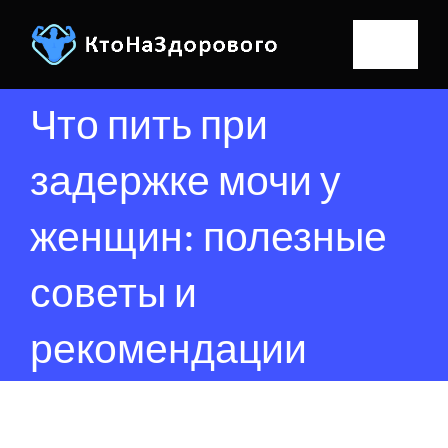
Skip
to
Toggle
content
Navigat
Что пить при
Главная
задержке мочи у
Физкультура
женщин: полезные
Статьи о ФК
Спорт
советы и
Подвижные игры
Про спорт
Здоровье
Результат
рекомендации
Гимнастика
Уроки спорта
Вредные привычки
поиска:
Фитнес
Красота